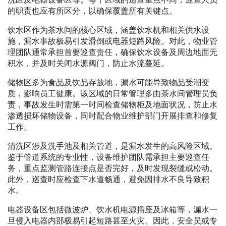
的职责也应有所区分，以确保覆盖所有关键点。
饮水区作为茶水间的核心区域，涵盖饮水机和相关供水设
施，漏水事故极易引发滑倒或电器短路风险。对此，物业管
理团队通常承担首要巡查责任，确保饮水设备及周边地面无
积水，并及时关闭水源阀门，防止水流蔓延。
储物区多为食品及饮品存放地，漏水可能导致物品受潮变
质，影响员工健康。该区域的日常管理多由茶水间管理员负
责，事故发生时需第一时间检查储物柜及地面状况，防止水
渗透损坏储物设备，同时配合物业维护部门开展排查和修复
工作。
清洗区涉及洗手池及相关管道，是漏水发生的高风险区域。
鉴于管道系统的专业性，设备维护团队需承担主要巡查任
务，重点监测管路连接点是否完好，及时发现裂缝或松动。
此外，巡查时应检查下水道畅通，避免因排水不良导致积
水。
电器设备区包括微波炉、饮水机电源插座及冰箱等，漏水一
旦侵入电器内部极易引起短路甚至火灾。因此，安全员或专