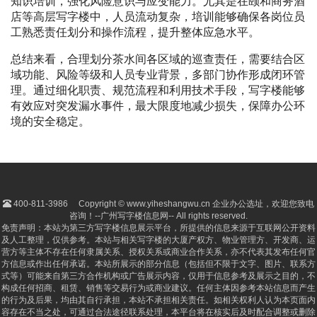
知识培训，强化风险意识与应变能力。尤其是在颐和商务酒
店等高层写字楼中，人员流动复杂，培训能够确保各岗位员
工熟悉责任划分和操作流程，提升整体应急水平。
总结来看，合理划分茶水间各区域的巡查责任，需要结合区
域功能、风险等级和人员专业背景，多部门协作形成闭环管
理。通过细化职责、规范流程和利用技术手段，写字楼能够
有效应对突发漏水事件，最大限度地减少损失，保障办公环
境的安全稳定。
400-811-3986
Copyright © www.yiheshangwu.cn 企业办公选址，欢迎您致电
咨询！--广州写字楼信息网-- All rights reserved.
免责声明：本站为第三方写字楼信息展示平台，所提供的信息来源于互联网公开资料
及人工整理，仅供参考。本站与相关写字楼的大厦产权方、物业管理方、开发商、运
营方等主体不存在任何隶属关系、授权关系或商业合作关系，亦不代表其发布任何官
方信息或作出任何承诺。本站所展示的部分信息（包括但不限于文字、图片、联系方
式等）可能来自第三方合作机构或广告展示内容，仅用于信息参考及展示之目的，不
构成任何招商、租赁、销售等交易行为或商业建议。任何主体因参考本站信息而产生
的行为及后果，均由其自行承担，本站不承担相关责任。如相关权利人认为本页面内
容存在不当之处，可通过合法途径联系处理，本平台将在核实后及时配合调整或删除